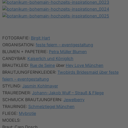
FOTOGRAFIE:
Birgit Hart
ORGANISATION:
feste feiern – eventgestaltung
BLUMEN + PAPETERIE:
Petra Müller Blumen
CANDYBAR:
Kaiserlich und Königlich
BRAUTKLEID:
Rue de Seine
über
Hey Love München
BRAUTJUNGFERNKLEIDER:
Twobirds Bridesmaid über feste
feiern – eventgestaltung
STYLING:
Jasmin Kohlmayer
TRAUREDNER:
Johann-Jakob Wulf – Strauß & Fliege
SCHMUCK BRAUTJUNGFERN:
Jewelberry
TRAURINGE:
Schmelztiegel München
FLIEGE:
Mybrotie
MODELS:
Braut: Caro Dosch