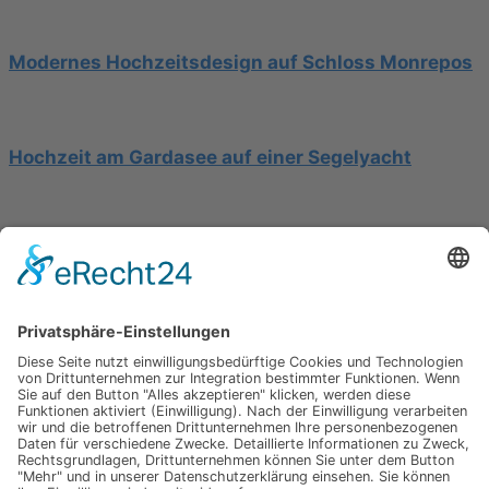
Modernes Hochzeitsdesign auf Schloss Monrepos
Hochzeit am Gardasee auf einer Segelyacht
Mediterrane Hochzeit unter Mimosen
Impressum
Werbung
About
Einsendung
AGB