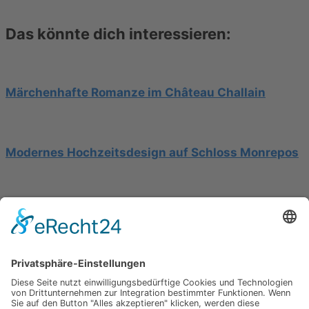
Das könnte dich interessieren:
Märchenhafte Romanze im Château Challain
Modernes Hochzeitsdesign auf Schloss Monrepos
Hochzeit am Gardasee auf einer Segelyacht
Impressum
Werbung