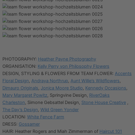
PHOTOGRAPHY:
Heather Payne Photography
ORGANISATION:
Kelly Perry von Philosophy Flowers
DESIGN, STYLING & FLOWERS FROM TEAM FLOWER:
Accents
Floral Design
,
Andraya Northrup
,
Aunt Willie’s Wildflowers
,
Dimauro Originals
,
Jonica Moore Studio
,
Kennedy Occasions
,
Mary Margaret Powitz
, Springvine Design,
RiverOaks
Charleston
, Simone Gebsattel Design,
Stone House Creative
,
The Day’s Design
,
Wild Green Yonder
LOCATION:
White Fence Farm
DRESS:
Gossamer
HAIR: Heather Rogers and Miah Zimmerman of
Haircut 101