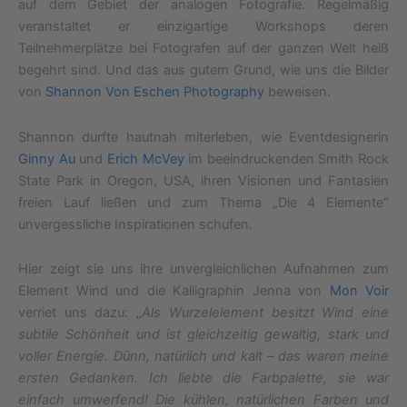
auf dem Gebiet der analogen Fotografie. Regelmäßig
veranstaltet er einzigartige Workshops deren
Teilnehmerplätze bei Fotografen auf der ganzen Welt heiß
begehrt sind. Und das aus gutem Grund, wie uns die Bilder
von
Shannon Von Eschen Photography
beweisen.
Shannon durfte hautnah miterleben, wie Eventdesignerin
Ginny Au
und
Erich McVey
im beeindruckenden Smith Rock
State Park in Oregon, USA, ihren Visionen und Fantasien
freien Lauf ließen und zum Thema „Die 4 Elemente“
unvergessliche Inspirationen schufen.
Hier zeigt sie uns ihre unvergleichlichen Aufnahmen zum
Element Wind und die Kalligraphin Jenna von
Mon Voir
verriet uns dazu: „
Als Wurzelelement besitzt Wind eine
subtile Schönheit und ist gleichzeitig gewaltig, stark und
voller Energie. Dünn, natürlich und kalt – das waren meine
ersten Gedanken. Ich liebte die Farbpalette, sie war
einfach umwerfend! Die kühlen, natürlichen Farben und