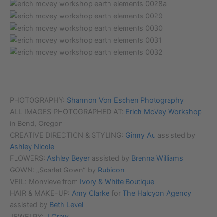
PHOTOGRAPHY:
Shannon Von Eschen Photography
ALL IMAGES PHOTOGRAPHED AT:
Erich McVey Workshop
in Bend, Oregon
CREATIVE DIRECTION & STYLING:
Ginny Au
assisted by
Ashley Nicole
FLOWERS:
Ashley Beyer
assisted by
Brenna Williams
GOWN: „Scarlet Gown“ by
Rubicon
VEIL: Monvieve from
Ivory & White Boutique
HAIR & MAKE-UP:
Amy Clarke
for
The Halcyon Agency
assisted by
Beth Level
JEWELRY:
J Crew