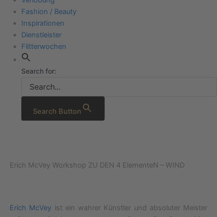
Fashion / Beauty
Inspirationen
Dienstleister
Flitterwochen
Search for:
Search Button
Erich McVey Workshop ZU DEN 4 ElementeN – WIND
Erich McVey
ist ein wahrer Künstler und absoluter Meister