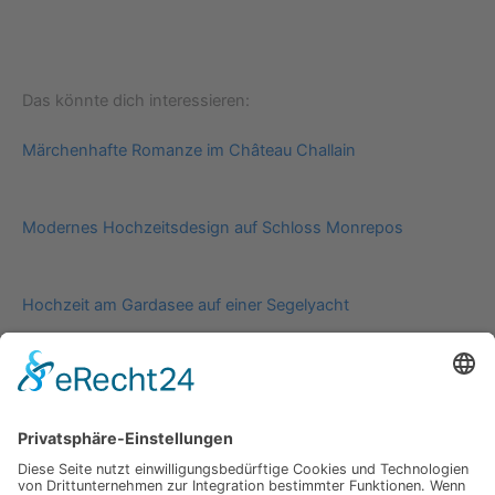
Das könnte dich interessieren:
Märchenhafte Romanze im Château Challain
Modernes Hochzeitsdesign auf Schloss Monrepos
Hochzeit am Gardasee auf einer Segelyacht
Impressum
Werbung
About
Einsendung