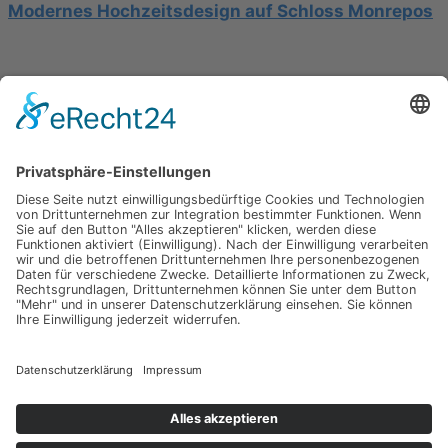
Modernes Hochzeitsdesign auf Schloss Monrepos
Hochzeit am Gardasee auf einer Segelyacht
Impressum
Werbung
About
Einsendung
AGB
Datenschutzerklärung
Impressum
Werbung
About
Einsendung