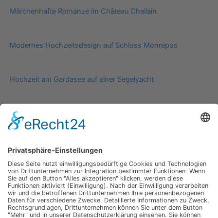
Märchenhafte Romanze im Château Challain
Modernes Hochzeitsdesign auf Schloss Monrepos
Hochzeit am Gardasee auf einer Segelyacht
Impressum
Werbung
About
Einsendung
AGB
Datenschutzerklärung
Impressum
Werbung