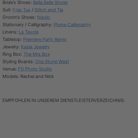
Bride’s Shoes:
Bella Belle Shoes
Suit:
Friar Tux
/
Stitch and Tie
Groom’s Shoes:
Nisolo
Stationary / Calligraphy:
Plume Calligraphy
Linens:
La Tavola
Tabletop:
Premiere Party Rents
Jewelry:
Kasia Jewelry
Ring Box:
The Mrs Box
Styling Boards:
One Stone West
Venue:
FD Photo Studio
Models: Rachel and Nick
EMPFOHLEN IN UNSEREM DIENSTLEISTERVERZEICHNIS: