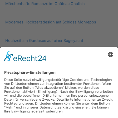
Märchenhafte Romanze im Château Challain
Modernes Hochzeitsdesign auf Schloss Monrepos
Hochzeit am Gardasee auf einer Segelyacht
Impressum
Werbung
About
Einsendung
AGB
Datenschutzerklärung
Impressum
Werbung