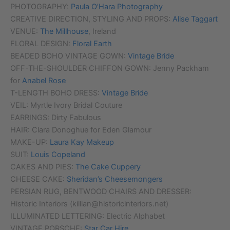
PHOTOGRAPHY:
Paula O’Hara Photography
CREATIVE DIRECTION, STYLING AND PROPS:
Alise Taggart
VENUE:
The Millhouse
, Ireland
FLORAL DESIGN:
Floral Earth
BEADED BOHO VINTAGE GOWN:
Vintage Bride
OFF-THE-SHOULDER CHIFFON GOWN: Jenny Packham
for
Anabel Rose
T-LENGTH BOHO DRESS:
Vintage Bride
VEIL: Myrtle Ivory Bridal Couture
EARRINGS: Dirty Fabulous
HAIR: Clara Donoghue for Eden Glamour
MAKE-UP:
Laura Kay Makeup
SUIT:
Louis Copeland
CAKES AND PIES:
The Cake Cuppery
CHEESE CAKE:
Sheridan’s Cheesemongers
PERSIAN RUG, BENTWOOD CHAIRS AND DRESSER:
Historic Interiors (killian@historicinteriors.net)
ILLUMINATED LETTERING: Electric Alphabet
VINTAGE PORSCHE:
Star Car Hire