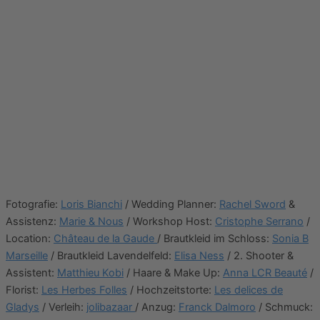
Fotografie:
Loris Bianchi
/ Wedding Planner:
Rachel Sword
&
Assistenz:
Marie & Nous
/ Workshop Host:
Cristophe Serrano
/
Location:
Château de la Gaude
/ Brautkleid im Schloss:
Sonia B
Marseille
/ Brautkleid Lavendelfeld:
Elisa Ness
/ 2. Shooter &
Assistent:
Matthieu Kobi
/ Haare & Make Up:
Anna LCR Beauté
/
Florist:
Les Herbes Folles
/ Hochzeitstorte:
Les delices de
Gladys
/ Verleih:
jolibazaar
/ Anzug:
Franck Dalmoro
/ Schmuck: