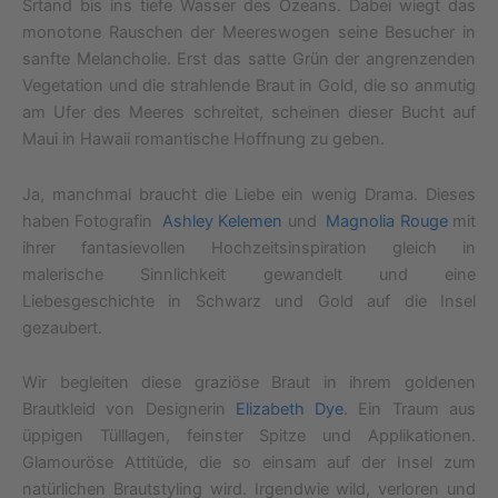
Srtand bis ins tiefe Wasser des Ozeans. Dabei wiegt das
monotone Rauschen der Meereswogen seine Besucher in
sanfte Melancholie. Erst das satte Grün der angrenzenden
Vegetation und die strahlende Braut in Gold, die so anmutig
am Ufer des Meeres schreitet, scheinen dieser Bucht auf
Maui in Hawaii romantische Hoffnung zu geben.
Ja, manchmal braucht die Liebe ein wenig Drama. Dieses
haben Fotografin
Ashley Kelemen
und
Magnolia Rouge
mit
ihrer fantasievollen Hochzeitsinspiration gleich in
malerische Sinnlichkeit gewandelt und eine
Liebesgeschichte in Schwarz und Gold auf die Insel
gezaubert.
Wir begleiten diese graziöse Braut in ihrem goldenen
Brautkleid von Designerin
Elizabeth Dye
. Ein Traum aus
üppigen Tülllagen, feinster Spitze und Applikationen.
Glamouröse Attitüde, die so einsam auf der Insel zum
natürlichen Brautstyling wird. Irgendwie wild, verloren und