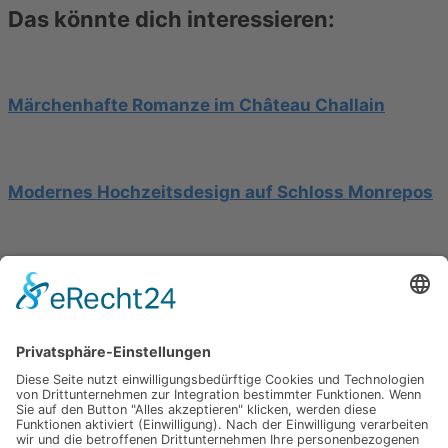
Das könnte dich interessieren:
Märchenhafte Romanze im Château Challain
Modernes Hochzeitsdesign auf Schloss Monrepos
Hochzeit am Gardasee auf einer Segelyacht
Impressum
Werbung
About