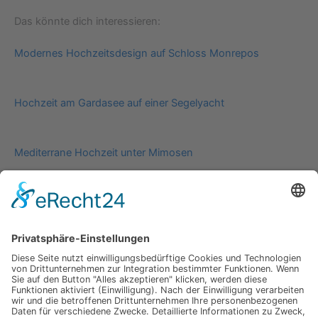
Das könnte dich interessieren:
Modernes Hochzeitsdesign auf Schloss Monrepos
Hochzeit am Gardasee auf einer Segelyacht
Mediterrane Hochzeit unter Mimosen
Impressum
Werbung
About
Einsendung
AGB
Datenschutzerklärung