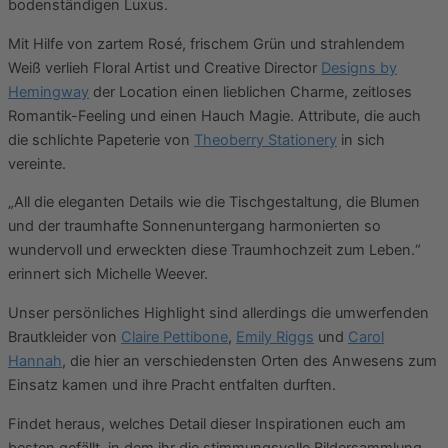
bodenständigen Luxus.
Mit Hilfe von zartem Rosé, frischem Grün und strahlendem
Weiß verlieh Floral Artist und Creative Director
Designs by
Hemingway
der Location einen lieblichen Charme, zeitloses
Romantik-Feeling und einen Hauch Magie. Attribute, die auch
die schlichte Papeterie von
Theoberry Stationery
in sich
vereinte.
„All die eleganten Details wie die Tischgestaltung, die Blumen
und der traumhafte Sonnenuntergang harmonierten so
wundervoll und erweckten diese Traumhochzeit zum Leben.“
erinnert sich Michelle Weever.
Unser persönliches Highlight sind allerdings die umwerfenden
Brautkleider von
Claire Pettibone
,
Emily Riggs
und
Carol
Hannah
, die hier an verschiedensten Orten des Anwesens zum
Einsatz kamen und ihre Pracht entfalten durften.
Findet heraus, welches Detail dieser Inspirationen euch am
besten gefällt, in dem ihr die stimmungsvolle Bildersammlung