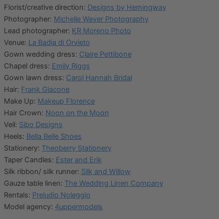
Florist/creative direction:
Designs by Hemingway
Photographer:
Michelle Wever Photography
Lead photographer:
KR Moreno Photo
Venue:
La Badia di Orvieto
Gown wedding dress:
Claire Pettibone
Chapel dress:
Emily Riggs
Gown lawn dress:
Carol Hannah Bridal
Hair:
Frank Giacone
Make U
p:
Makeup Florence
Hair Crown:
Noon on the Moon
Veil:
Sibo Designs
Heels:
Bella Belle Shoes
Stationery:
Theoberry Stationery
Taper Candles:
Ester and Erik
Silk ribbon/ silk runner:
Silk and Willow
Gauze table linen:
The Wedding Linen Company
Rentals:
Preludio Noleggio
Model agency:
4uppermodels