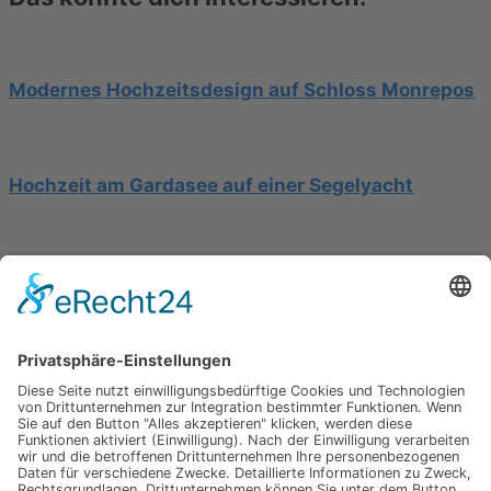
Modernes Hochzeitsdesign auf Schloss Monrepos
Hochzeit am Gardasee auf einer Segelyacht
Mediterrane Hochzeit unter Mimosen
Impressum
Werbung
About
Einsendung