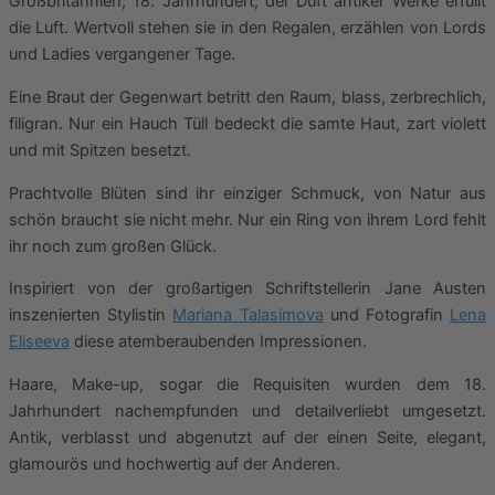
Großbritannien, 18. Jahrhundert, der Duft antiker Werke erfüllt
die Luft. Wertvoll stehen sie in den Regalen, erzählen von Lords
und Ladies vergangener Tage.
Eine Braut der Gegenwart betritt den Raum, blass, zerbrechlich,
filigran. Nur ein Hauch Tüll bedeckt die samte Haut, zart violett
und mit Spitzen besetzt.
Prachtvolle Blüten sind ihr einziger Schmuck, von Natur aus
schön braucht sie nicht mehr. Nur ein Ring von ihrem Lord fehlt
ihr noch zum großen Glück.
Inspiriert von der großartigen Schriftstellerin Jane Austen
inszenierten Stylistin
Mariana Talasimova
und Fotografin
Lena
Eliseeva
diese atemberaubenden Impressionen.
Haare, Make-up, sogar die Requisiten wurden dem 18.
Jahrhundert nachempfunden und detailverliebt umgesetzt.
Antik, verblasst und abgenutzt auf der einen Seite, elegant,
glamourös und hochwertig auf der Anderen.