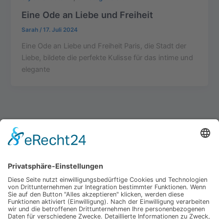
Eine Ode an Liebe und Freiheit
Sarah
/
17. Juli 2024
Eine Ode an Liebe und Freiheit Paris, die Stadt der
Liebe, bildete die perfekte Kulisse für das intime und
elegante
Impressum
Werbung
About
Einsendung
AGB
Datenschutzerklärung
Impressum