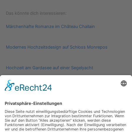
Das könnte dich interessieren:
Märchenhafte Romanze im Château Challain
Modernes Hochzeitsdesign auf Schloss Monrepos
Hochzeit am Gardasee auf einer Segelyacht
Impressum
Werbung
About
Einsendung
AGB
Datenschutzerklärung