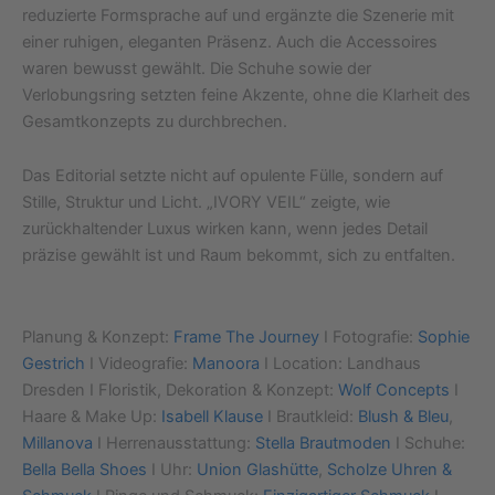
reduzierte Formsprache auf und ergänzte die Szenerie mit
einer ruhigen, eleganten Präsenz. Auch die Accessoires
waren bewusst gewählt. Die Schuhe sowie der
Verlobungsring setzten feine Akzente, ohne die Klarheit des
Gesamtkonzepts zu durchbrechen.
Das Editorial setzte nicht auf opulente Fülle, sondern auf
Stille, Struktur und Licht. „IVORY VEIL“ zeigte, wie
zurückhaltender Luxus wirken kann, wenn jedes Detail
präzise gewählt ist und Raum bekommt, sich zu entfalten.
Planung & Konzept:
Frame The Journey
I Fotografie:
Sophie
Gestrich
I Videografie:
Manoora
I Location: Landhaus
Dresden I Floristik, Dekoration & Konzept:
Wolf Concepts
I
Haare & Make Up:
Isabell Klause
I Brautkleid:
Blush
& Bleu
,
Millanova
I Herrenausstattung:
Stella Brautmoden
I Schuhe:
Bella Bella Shoes
I Uhr:
Union Glashütte
,
Scholze Uhren &