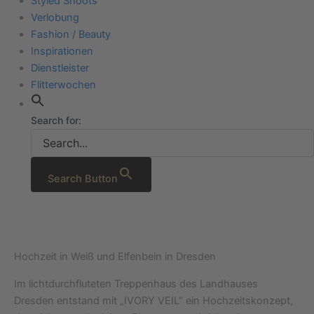
Styled Shoots
Verlobung
Fashion / Beauty
Inspirationen
Dienstleister
Flitterwochen
Search for:
Search Button
Hochzeit in Weiß und Elfenbein in Dresden
Im lichtdurchfluteten Treppenhaus des Landhauses
Dresden entstand mit „IVORY VEIL“ ein Hochzeitskonzept,