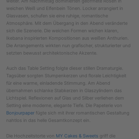
weiter. Am Nachmittag dominierten geöffnete Rosen in
weichen Weiß und Elfenbein Tönen. Locker arrangiert in
Glasvasen, schufen sie eine ruhige, romantische
Atmosphäre. Mit dem Übergang in den Abend veränderte
sich die Szenerie. Die weichen Formen wichen klaren,
Ikebana inspirierten Kompositionen aus weißen Anthurien.
Die Arrangements wirkten nun grafischer, strukturierter und
setzten bewusst architektonische Akzente.
Auch das Table Setting folgte dieser stillen Dramaturgie.
Tagsüber sorgten Stumpenkerzen und florale Leichtigkeit
für eine warme, einladende Stimmung. Am Abend
übernahmen schlanke Stabkerzen in Glaszylindern das
Lichtspiel. Reflexionen auf Glas und Silber verliehen dem
Setting eine moderne, elegante Tiefe. Die Papeterie von
Bonjourpaper
fügte sich mit ihrer romantischen Gestaltung
nahtlos in das helle Gesamtkonzept ein.
Die Hochzeitstorte von
MY Cakes & Sweets
griff die