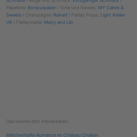
Schmuck
I Ringe und Schmuck:
Einzigartiger Schmuck
I
Papeterie:
Bonjourpaper
I Torte und Sweets:
MY Cakes &
Sweets
I Champagne:
Ruinart
I Flatlay Props:
Light Atelier
UK
I Flatlaymatte:
Marry and Lilo
Das könnte dich interessieren:
Märchenhafte Romanze im Château Challain