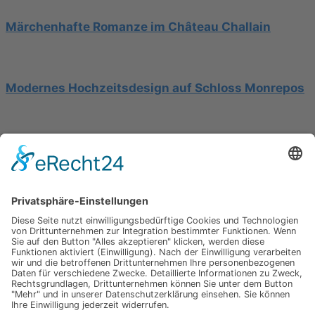
Märchenhafte Romanze im Château Challain
Modernes Hochzeitsdesign auf Schloss Monrepos
Hochzeit am Gardasee auf einer Segelyacht
Impressum
Werbung
About
Einsendung
AGB
Datenschutzerklärung