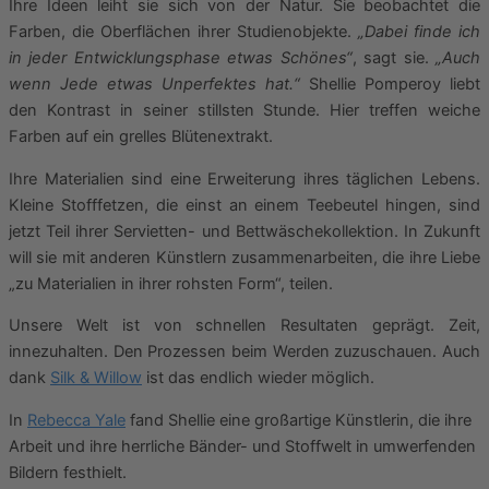
Ihre Ideen leiht sie sich von der Natur. Sie beobachtet die
Farben, die Oberflächen ihrer Studienobjekte.
„Dabei finde ich
in jeder Entwicklungsphase etwas Schönes“
, sagt sie.
„Auch
wenn Jede etwas Unperfektes hat.“
Shellie Pomperoy liebt
den Kontrast in seiner stillsten Stunde. Hier treffen weiche
Farben auf ein grelles Blütenextrakt.
Ihre Materialien sind eine Erweiterung ihres täglichen Lebens.
Kleine Stofffetzen, die einst an einem Teebeutel hingen, sind
jetzt Teil ihrer Servietten- und Bettwäschekollektion. In Zukunft
will sie mit anderen Künstlern zusammenarbeiten, die ihre Liebe
„zu Materialien in ihrer rohsten Form“, teilen.
Unsere Welt ist von schnellen Resultaten geprägt. Zeit,
innezuhalten. Den Prozessen beim Werden zuzuschauen. Auch
dank
Silk & Willow
ist das endlich wieder möglich.
In
Rebecca Yale
fand Shellie eine großartige Künstlerin, die ihre
Arbeit und ihre herrliche Bänder- und Stoffwelt in umwerfenden
Bildern festhielt.