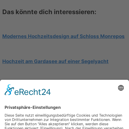
Das könnte dich interessieren:
Modernes Hochzeitsdesign auf Schloss Monrepos
Hochzeit am Gardasee auf einer Segelyacht
Mediterrane Hochzeit unter Mimosen
Impressum
Werbung
About