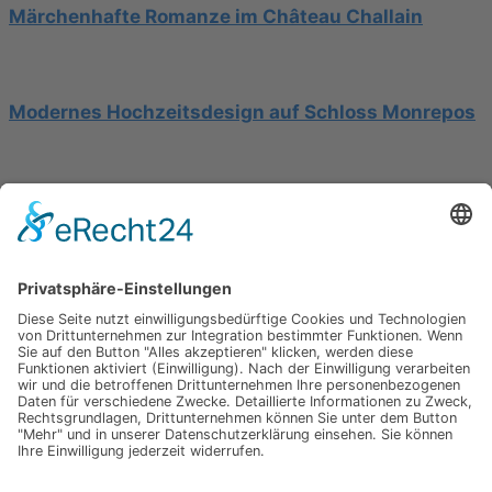
Märchenhafte Romanze im Château Challain
Modernes Hochzeitsdesign auf Schloss Monrepos
Hochzeit am Gardasee auf einer Segelyacht
Impressum
Werbung
About
Einsendung
AGB
Datenschutzerklärung