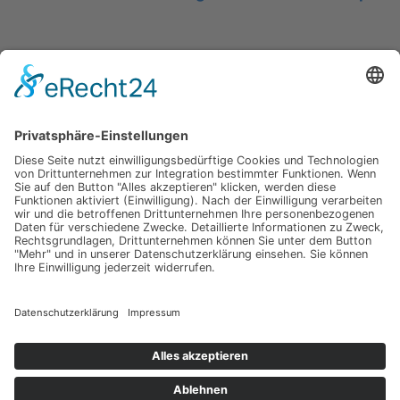
Hochzeit am Gardasee auf einer Segelyacht
Impressum
Werbung
About
Einsendung
AGB
Datenschutzerklärung
Impressum
Werbung
About
Einsendung
AGB