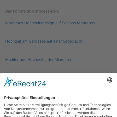
Das könnte dich interessieren:
Modernes Hochzeitsdesign auf Schloss Monrepos
Hochzeit am Gardasee auf einer Segelyacht
Mediterrane Hochzeit unter Mimosen
Impressum
Werbung
About
Einsendung
AGB
Datenschutzerklärung