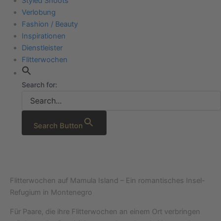
Styled Shoots
Verlobung
Fashion / Beauty
Inspirationen
Dienstleister
Flitterwochen
Search for:
Search Button
Flitterwochen auf Mamula Island – Ein romantisches Insel-
Refugium in Montenegro
Für Paare, die ihre Flitterwochen an einem Ort verbringen