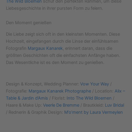
The Wild Bloemen
schuf den perfekten Rahmen, um diese
Liebesgeschichte in ihrer pursten Form zu feiern.
Den Moment genießen
Die Liebe zeigt sich oft in den kleinsten Momenten. Diese
Hochzeit, eingefangen durch die Linse der einfühlsamen
Fotografin
Margaux Kanarek
, erinnert daran, dass die
größten Geschichten oft die einfachsten Anfänge haben.
Das Wesentliche ist es den Moment zu genießen.
Design & Konzept, Wedding Planner:
Vow Your Way
/
Fotografie:
Margaux Kanarek Photographe
/ Location:
Alix –
Table & Jardin d’Amis
/ Florist:
Into The Wild Bloemen
/
Haare & Make Up:
Veerle De Bremme
/ Brautkleid:
Luv Bridal
/ Rednerin & Graphik Design:
M’o’ment by Laura Vermeylen