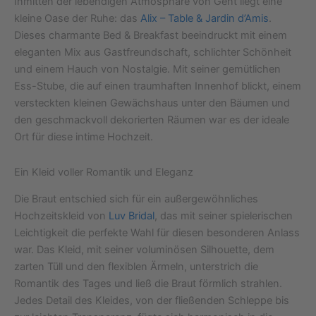
Inmitten der lebendigen Atmosphäre von Gent liegt eine
kleine Oase der Ruhe: das
Alix – Table & Jardin d’Amis
.
Dieses charmante Bed & Breakfast beeindruckt mit einem
eleganten Mix aus Gastfreundschaft, schlichter Schönheit
und einem Hauch von Nostalgie. Mit seiner gemütlichen
Ess-Stube, die auf einen traumhaften Innenhof blickt, einem
versteckten kleinen Gewächshaus unter den Bäumen und
den geschmackvoll dekorierten Räumen war es der ideale
Ort für diese intime Hochzeit.
Ein Kleid voller Romantik und Eleganz
Die Braut entschied sich für ein außergewöhnliches
Hochzeitskleid von
Luv Bridal
, das mit seiner spielerischen
Leichtigkeit die perfekte Wahl für diesen besonderen Anlass
war. Das Kleid, mit seiner voluminösen Silhouette, dem
zarten Tüll und den flexiblen Ärmeln, unterstrich die
Romantik des Tages und ließ die Braut förmlich strahlen.
Jedes Detail des Kleides, von der fließenden Schleppe bis