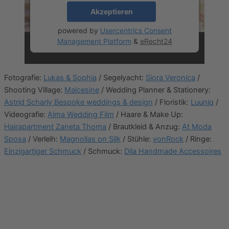
Akzeptieren
powered by
Usercentrics Consent
Management Platform
&
eRecht24
Fotografie:
Lukas & Sophia
/ Segelyacht:
Siora Veronica
/
Shooting Village:
Malcesine
/ Wedding Planner & Stationery:
Astrid Scharly Bespoke weddings & design
/ Floristik:
Luuniq
/
Videografie:
Alma Wedding Film
/ Haare & Make Up:
Hairapartment Zaneta Thoma
/ Brautkleid & Anzug:
At Moda
Sposa
/ Verleih:
Magnolias on Silk
/ Stühle:
vonRock
/ Ringe:
Einzigartiger Schmuck
/ Schmuck:
Dila Handmade Accessoires