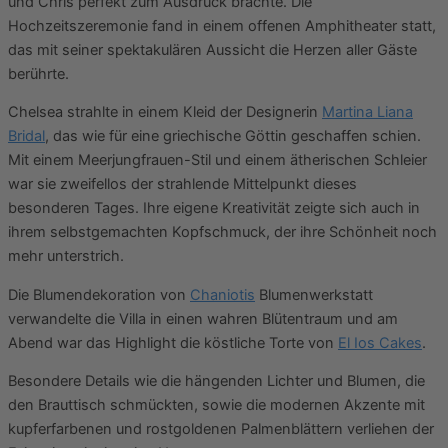
und Chris perfekt zum Ausdruck brachte. Die
Hochzeitszeremonie fand in einem offenen Amphitheater statt,
das mit seiner spektakulären Aussicht die Herzen aller Gäste
berührte.
Chelsea strahlte in einem Kleid der Designerin
Martina Liana
Bridal
, das wie für eine griechische Göttin geschaffen schien.
Mit einem Meerjungfrauen-Stil und einem ätherischen Schleier
war sie zweifellos der strahlende Mittelpunkt dieses
besonderen Tages. Ihre eigene Kreativität zeigte sich auch in
ihrem selbstgemachten Kopfschmuck, der ihre Schönheit noch
mehr unterstrich.
Die Blumendekoration von
Chaniotis
Blumenwerkstatt
verwandelte die Villa in einen wahren Blütentraum und am
Abend war das Highlight die köstliche Torte von
El Ios Cakes
.
Besondere Details wie die hängenden Lichter und Blumen, die
den Brauttisch schmückten, sowie die modernen Akzente mit
kupferfarbenen und rostgoldenen Palmenblättern verliehen der