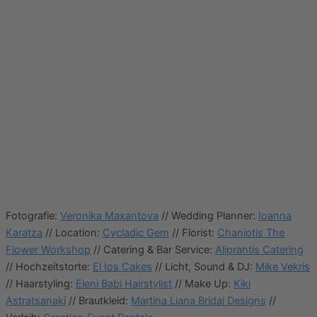
Fotografie:
Veronika Maxantova
// Wedding Planner:
Ioanna
Karatza
// Location:
Cycladic Gem
// Florist:
Chaniotis The
Flower Workshop
// Catering & Bar Service:
Aliprantis Catering
// Hochzeitstorte:
El Ios Cakes
// Licht, Sound & DJ:
Mike Vekris
// Haarstyling:
Eleni Babi Hairstylist
// Make Up:
Kiki
Astratsanaki
// Brautkleid:
Martina Liana Bridal Designs
//