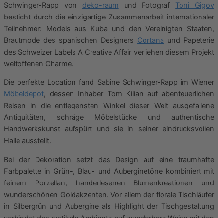
Schwinger-Rapp von
deko-raum
und Fotograf
Toni Gigov
besticht durch die einzigartige Zusammenarbeit internationaler
Teilnehmer: Models aus Kuba und den Vereinigten Staaten,
Brautmode des spanischen Designers
Cortana
und Papeterie
des Schweizer Labels A Creative Affair verliehen diesem Projekt
weltoffenen Charme.
Die perfekte Location fand Sabine Schwinger-Rapp im Wiener
Möbeldepot
, dessen Inhaber Tom Kilian auf abenteuerlichen
Reisen in die entlegensten Winkel dieser Welt ausgefallene
Antiquitäten, schräge Möbelstücke und authentische
Handwerkskunst aufspürt und sie in seiner eindrucksvollen
Halle ausstellt.
Bei der Dekoration setzt das Design auf eine traumhafte
Farbpalette in Grün-, Blau- und Auberginetöne kombiniert mit
feinem Porzellan, handerlesenen Blumenkreationen und
wunderschönen Goldakzenten. Vor allem der florale Tischläufer
in Silbergrün und Aubergine als Highlight der Tischgestaltung