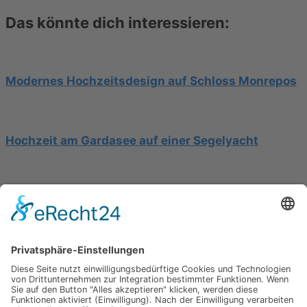
Das könnte dich interessieren:
Modernes Hochzeitsdesign auf Schloss Monrepos
Hochzeit am Gardasee auf einer Segelyacht
Mediterrane Hochzeit unter Mimosen
Impressum
Werbung
About