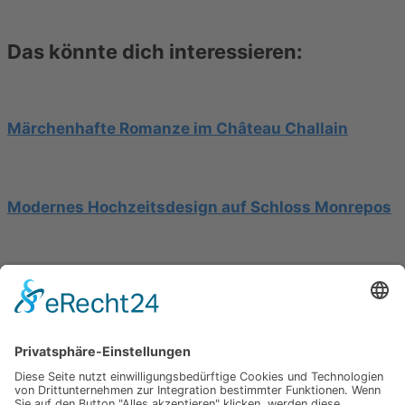
Das könnte dich interessieren:
Märchenhafte Romanze im Château Challain
Modernes Hochzeitsdesign auf Schloss Monrepos
Hochzeit am Gardasee auf einer Segelyacht
Impressum
Werbung