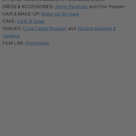
DRESS & ACCESSOIRES:
Jenny Packham
and Chic Parisien
HAIR & MAKE-UP:
Make-Up By Hiara
CAKE:
Earth & Sugar
VENUES:
Coral Castle Museum
and
Vizcaya Museum &
Gardens
FILM LAB:
Photovision