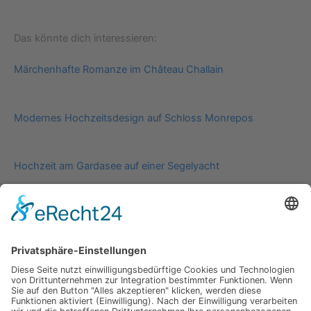
Das könnte dich interessieren:
Märchenhafte Romanze im Château Challain
Modernes Hochzeitsdesign auf Schloss Monrepos
Hochzeit am Gardasee auf einer Segelyacht
Impressum
Werbung
About
Einsendung
AGB
Datenschutzerklärung