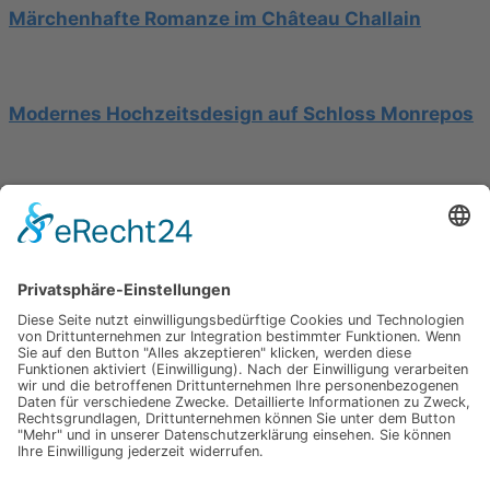
Märchenhafte Romanze im Château Challain
Modernes Hochzeitsdesign auf Schloss Monrepos
Hochzeit am Gardasee auf einer Segelyacht
Impressum
Werbung
About
Einsendung
AGB
Datenschutzerklärung