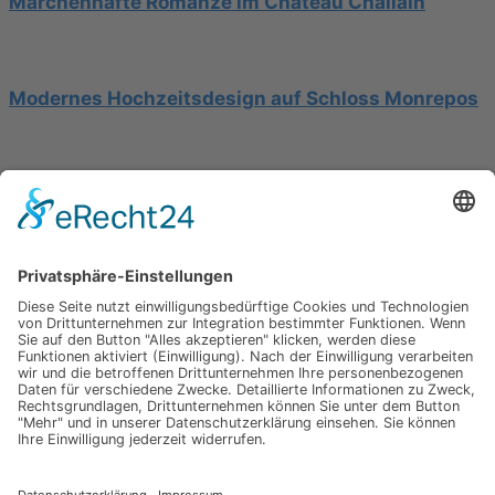
Märchenhafte Romanze im Château Challain
Modernes Hochzeitsdesign auf Schloss Monrepos
Hochzeit am Gardasee auf einer Segelyacht
Impressum
Werbung
About
Einsendung
AGB
Datenschutzerklärung
Impressum