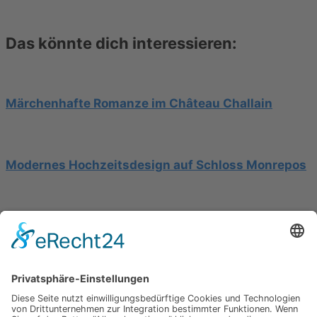
Das könnte dich interessieren:
Märchenhafte Romanze im Château Challain
Modernes Hochzeitsdesign auf Schloss Monrepos
Hochzeit am Gardasee auf einer Segelyacht
Impressum
Werbung