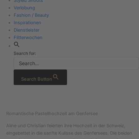
Styled Shoots
Verlobung
Fashion / Beauty
Inspirationen
Dienstleister
Flitterwochen
Search for:
Search Button
Romantische Pastellhochzeit am Genfersee
Aline und Christian feierten ihre Hochzeit in der Schweiz,
eingebettet in die sanfte Kulisse des Genfersees. Die beiden