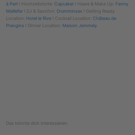
à Part
I Hochzeitstorte:
Cupcaker
I Haare & Make Up:
Fanny
Maillefer
I DJ & Saxofon:
Drumminsax
I Getting Ready
Location:
Hotel le Rive
I Cocktail Location:
Château de
Prangins
I Dinner Location:
Maison Jemmely
Das könnte dich interessieren: