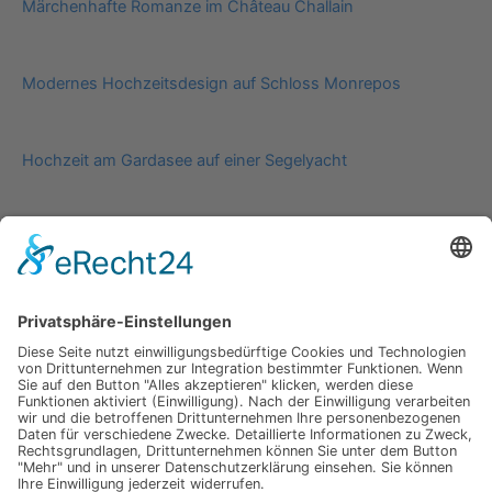
Märchenhafte Romanze im Château Challain
Modernes Hochzeitsdesign auf Schloss Monrepos
Hochzeit am Gardasee auf einer Segelyacht
Impressum
Werbung
About
Einsendung
AGB
Datenschutzerklärung
Impressum
Werbung
About