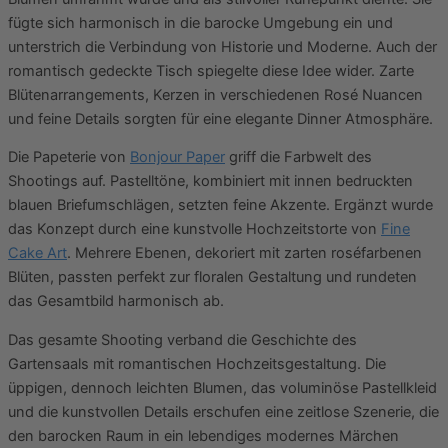
fügte sich harmonisch in die barocke Umgebung ein und
unterstrich die Verbindung von Historie und Moderne. Auch der
romantisch gedeckte Tisch spiegelte diese Idee wider. Zarte
Blütenarrangements, Kerzen in verschiedenen Rosé Nuancen
und feine Details sorgten für eine elegante Dinner Atmosphäre.
Die Papeterie von
Bonjour Paper
griff die Farbwelt des
Shootings auf. Pastelltöne, kombiniert mit innen bedruckten
blauen Briefumschlägen, setzten feine Akzente. Ergänzt wurde
das Konzept durch eine kunstvolle Hochzeitstorte von
Fine
Cake Art
. Mehrere Ebenen, dekoriert mit zarten roséfarbenen
Blüten, passten perfekt zur floralen Gestaltung und rundeten
das Gesamtbild harmonisch ab.
Das gesamte Shooting verband die Geschichte des
Gartensaals mit romantischen Hochzeitsgestaltung. Die
üppigen, dennoch leichten Blumen, das voluminöse Pastellkleid
und die kunstvollen Details erschufen eine zeitlose Szenerie, die
den barocken Raum in ein lebendiges modernes Märchen