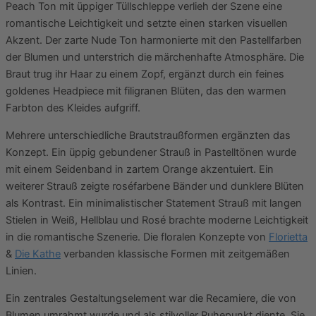
Peach Ton mit üppiger Tüllschleppe verlieh der Szene eine
romantische Leichtigkeit und setzte einen starken visuellen
Akzent. Der zarte Nude Ton harmonierte mit den Pastellfarben
der Blumen und unterstrich die märchenhafte Atmosphäre. Die
Braut trug ihr Haar zu einem Zopf, ergänzt durch ein feines
goldenes Headpiece mit filigranen Blüten, das den warmen
Farbton des Kleides aufgriff.
Mehrere unterschiedliche Brautstraußformen ergänzten das
Konzept. Ein üppig gebundener Strauß in Pastelltönen wurde
mit einem Seidenband in zartem Orange akzentuiert. Ein
weiterer Strauß zeigte roséfarbene Bänder und dunklere Blüten
als Kontrast. Ein minimalistischer Statement Strauß mit langen
Stielen in Weiß, Hellblau und Rosé brachte moderne Leichtigkeit
in die romantische Szenerie. Die floralen Konzepte von
Florietta
&
Die Kathe
verbanden klassische Formen mit zeitgemäßen
Linien.
Ein zentrales Gestaltungselement war die Recamiere, die von
Blumen umrahmt wurde und als stilvoller Ruhepunkt diente. Sie