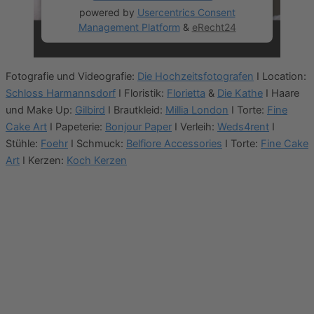
powered by
Usercentrics Consent
Management Platform
&
eRecht24
Fotografie und Videografie:
Die Hochzeitsfotografen
I Location:
Schloss Harmannsdorf
I Floristik:
Florietta
&
Die Kathe
I Haare
und Make Up:
Gilbird
I Brautkleid:
Millia London
I Torte:
Fine
Cake Art
I Papeterie:
Bonjour Paper
I Verleih:
Weds4rent
I
Stühle:
Foehr
I Schmuck:
Belfiore Accessories
I Torte:
Fine Cake
Art
I Kerzen:
Koch Kerzen