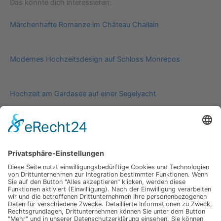
Das könnte dich interessieren:
Märchenhafte Romanze im Château Challain
Modernes Hochzeitsdesign auf Schloss Monrepos
Hochzeit am Gardasee auf einer Segelyacht
Impressum
Werbung
About
Einsendung
AGB
Datenschutzerklärung
Impressum