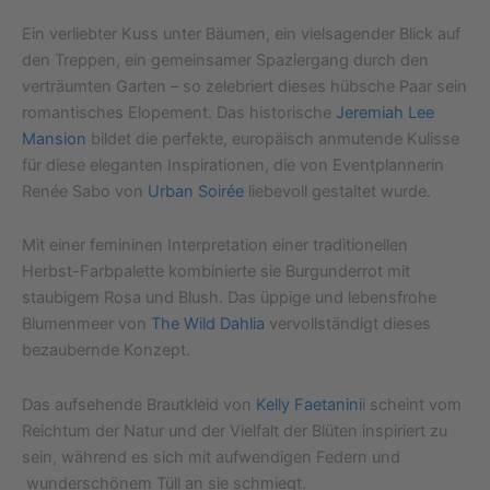
Ein verliebter Kuss unter Bäumen, ein vielsagender Blick auf
den Treppen, ein gemeinsamer Spaziergang durch den
verträumten Garten – so zelebriert dieses hübsche Paar sein
romantisches Elopement. Das historische
Jeremiah Lee
Mansion
bildet die perfekte, europäisch anmutende Kulisse
für diese eleganten Inspirationen, die von Eventplannerin
Renée Sabo von
Urban Soirée
liebevoll gestaltet wurde.
Mit einer femininen Interpretation einer traditionellen
Herbst-Farbpalette kombinierte sie Burgunderrot mit
staubigem Rosa und Blush. Das üppige und lebensfrohe
Blumenmeer von
The Wild Dahlia
vervollständigt dieses
bezaubernde Konzept.
Das aufsehende Brautkleid von
Kelly Faetanini
i scheint vom
Reichtum der Natur und der Vielfalt der Blüten inspiriert zu
sein, während es sich mit aufwendigen Federn und
wunderschönem Tüll an sie schmiegt.