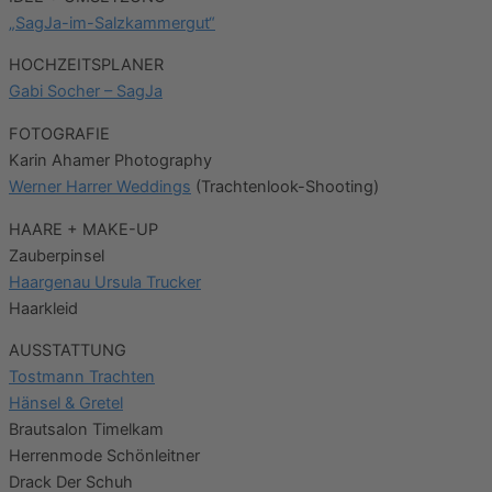
„SagJa-im-Salzkammergut“
HOCHZEITSPLANER
Gabi Socher – SagJa
FOTOGRAFIE
Karin Ahamer Photography
Werner Harrer Weddings
(Trachtenlook-Shooting)
HAARE + MAKE-UP
Zauberpinsel
Haargenau Ursula Trucker
Haarkleid
AUSSTATTUNG
Tostmann Trachten
Hänsel & Gretel
Brautsalon Timelkam
Herrenmode Schönleitner
Drack Der Schuh