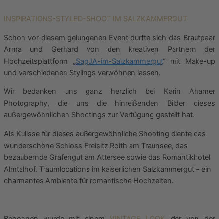
INSPIRATIONS-STYLED-SHOOT IM SALZKAMMERGUT
Schon vor diesem gelungenen Event durfte sich das Brautpaar
Arma und Gerhard von den kreativen Partnern der
Hochzeitsplattform „
SagJA-im-Salzkammergut
“ mit Make-up
und verschiedenen Stylings verwöhnen lassen.
Wir bedanken uns ganz herzlich bei Karin Ahamer
Photography, die uns die hinreißenden Bilder dieses
außergewöhnlichen Shootings zur Verfügung gestellt hat.
Als Kulisse für dieses außergewöhnliche Shooting diente das
wunderschöne Schloss Freisitz Roith am Traunsee, das
bezaubernde Grafengut am Attersee sowie das Romantikhotel
Almtalhof. Traumlocations im kaiserlichen Salzkammergut – ein
charmantes Ambiente für romantische Hochzeiten.
Begonnen wurde mit einem
VINTAGE LOOK
der von der