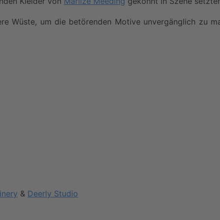
enden Kleider von
Marlize Meeding
gekonnt in Szene setzten
ere Wüste, um die betörenden Motive unvergänglich zu ma
inery
&
Deerly Studio