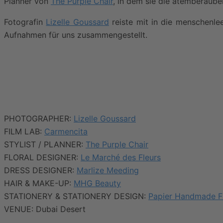
Planner von
The Purple Chair
, in dem sie die atemberaub
Fotografin
Lizelle Goussard
reiste mit in die menschenle
Aufnahmen für uns zusammengestellt.
PHOTOGRAPHER:
Lizelle Goussard
FILM LAB:
Carmencita
STYLIST / PLANNER:
The Purple Chair
FLORAL DESIGNER:
Le Marché des Fleurs
DRESS DESIGNER:
Marlize Meeding
HAIR & MAKE-UP:
MHG Beauty
STATIONERY & STATIONERY DESIGN:
Papier Handmade F
VENUE: Dubai Desert