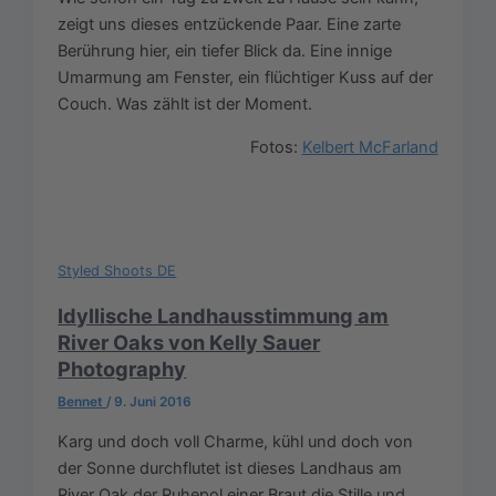
zeigt uns dieses entzückende Paar. Eine zarte
Berührung hier, ein tiefer Blick da. Eine innige
Umarmung am Fenster, ein flüchtiger Kuss auf der
Couch. Was zählt ist der Moment.
Fotos:
Kelbert McFarland
Styled Shoots DE
Idyllische Landhausstimmung am
River Oaks von Kelly Sauer
Photography
Bennet
/
9. Juni 2016
Karg und doch voll Charme, kühl und doch von
der Sonne durchflutet ist dieses Landhaus am
River Oak der Ruhepol einer Braut die Stille und