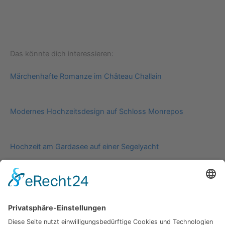
Das könnte dich interessieren:
Märchenhafte Romanze im Château Challain
Modernes Hochzeitsdesign auf Schloss Monrepos
Hochzeit am Gardasee auf einer Segelyacht
Impressum
Werbung
About
Einsendung