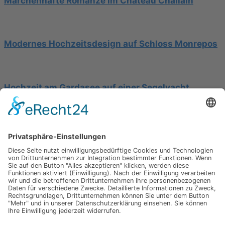
Märchenhafte Romanze im Château Challain
Modernes Hochzeitsdesign auf Schloss Monrepos
Hochzeit am Gardasee auf einer Segelyacht
Impressum
Werbung
About
Einsendung
AGB
Datenschutzerklärung
Impressum