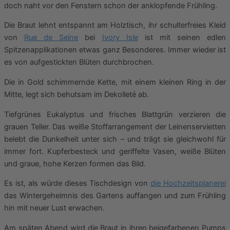
doch naht vor den Fenstern schon der anklopfende Frühling.
Die Braut lehnt entspannt am Holztisch, ihr schulterfreies Kleid
von
Rue de Seine
bei
Ivory Isle
ist mit seinen edlen
Spitzenapplikationen etwas ganz Besonderes. Immer wieder ist
es von aufgestickten Blüten durchbrochen.
Die in Gold schimmernde Kette, mit einem kleinen Ring in der
Mitte, legt sich behutsam im Dekolleté ab.
Tiefgrünes Eukalyptus und frisches Blattgrün verzieren die
grauen Teller. Das weiße Stoffarrangement der Leinenservietten
belebt die Dunkelheit unter sich – und trägt sie gleichwohl für
immer fort. Kupferbesteck und geriffelte Vasen, weiße Blüten
und graue, hohe Kerzen formen das Bild.
Es ist, als würde dieses Tischdesign von
die Hochzeitsplanerei
das Wintergeheimnis des Gartens auffangen und zum Frühling
hin mit neuer Lust erwachen.
Am späten Abend wird die Braut in ihren beigefarbenen Pumps