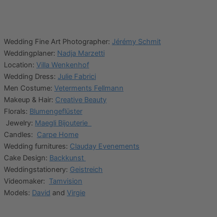
Wedding Fine Art Photographer:
Jérémy Schmit
Weddingplaner:
Nadja Marzetti
Location:
Villa Wenkenhof
Wedding Dress:
Julie Fabrici
Men Costume:
Veterments Fellmann
Makeup & Hair:
Creative Beauty
Florals:
Blumengeflüster
Jewelry:
Maegli Bijouterie
Candles:
Carpe Home
Wedding furnitures:
Clauday Evenements
Cake Design:
Backkunst
Weddingstationery:
Geistreich
Videomaker:
Tamvision
Models:
David
and
Virgie